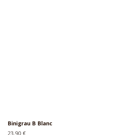
Binigrau B Blanc
23,90
€