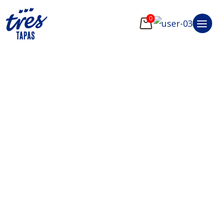
0
About
¡Bienvenidos en
casa!
Mitten im lebhaften Prenzlauer Berg,
direkt am Helmholtzplatz, wartet das Tres
Tapas auf Sie - eine spanische Tapas Bar &
Restaurant, die das echte Lebensgefühl
Spaniens nach Berlin bringt.