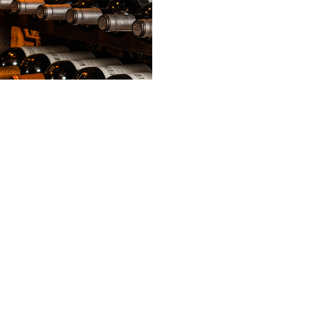
Wofür stehen wir?
In Spanien beginnt ein guter Abend selten mit
einem Plan.
Man trifft sich auf ein Glas Wein und bleibt
länger als gedacht. Man bestellt ein paar
Tapas zum Teilen und plötzlich steht der