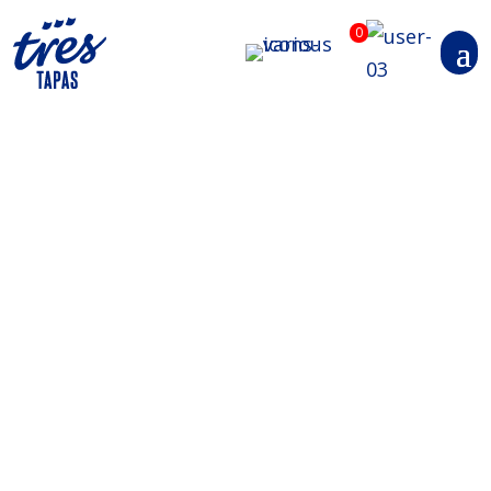
0
Jobs
Du liebst gutes Essen? Wir auch.
Für unser Team bei
Tres Tapas
suchen wir:
Koch/Köchin
(m/w/d)
Küchenhilfe