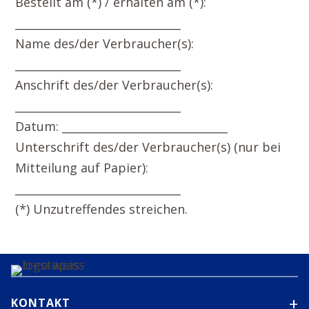
Bestellt am (*) / erhalten am (*):
______________________________
Name des/der Verbraucher(s):
*
______________________________
Anschrift des/der Verbraucher(s):
______________________________
Datum: ______________________________
Unterschrift des/der Verbraucher(s) (nur bei
Mitteilung auf Papier):
______________________________
(*) Unzutreffendes streichen.
KONTAKT