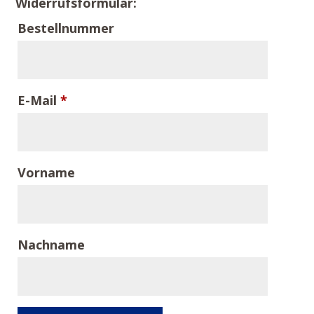
Widerrufsformular:
Bestellnummer
E-Mail
*
E
Vorname
-
M
Nachname
a
i
l