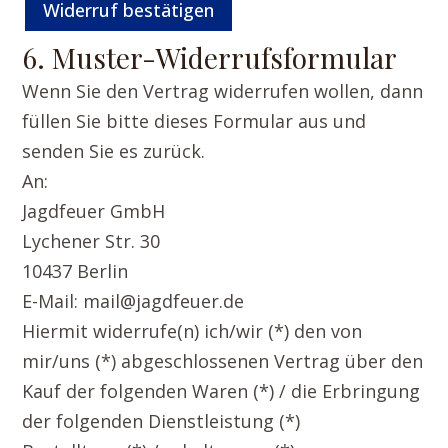
Widerruf bestätigen
(
w
6. Muster-Widerrufsformular
i
Wenn Sie den Vertrag widerrufen wollen, dann
e
füllen Sie bitte dieses Formular aus und
senden Sie es zurück.
d
An:
e
Jagdfeuer GmbH
r
Lychener Str. 30
h
10437 Berlin
o
E-Mail: mail@jagdfeuer.de
Hiermit widerrufe(n) ich/wir (*) den von
l
mir/uns (*) abgeschlossenen Vertrag über den
e
Kauf der folgenden Waren (*) / die Erbringung
n
der folgenden Dienstleistung (*)
)